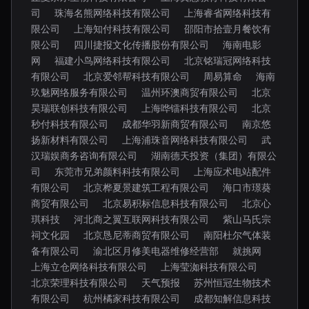
司
珠海名熊网络科技有限公司
上海睿省网络科技有
限公司
上海知付科技有限公司
邵阳市拾壹月餐饮有
限公司
四川捷报文化传播股份有限公司
海南电影
网
福建小鸟网络科技有限公司
北京铭瑞冠网络科技
有限公司
北京爱邻帮科技有限公司
周易算命
海南
玖魅网络服务有限公司
温州环澳商贸有限公司
北京
昊瑞联创科技有限公司
上海哗镭科技有限公司
北京
秒付科技有限公司
成都华羽新商贸有限公司
南京悠
扬新材料有限公司
上海浦珠音网络科技有限公司
武
汉瑞娱商务咨询有限公司
湖南德天投资（集团）有限公
司
东莞市兄弟颜料科技有限公司
上海应术电站配件
有限公司
北京桦夏景建筑工程有限公司
海口市璟葵
商贸有限公司
北京易积标信息科技有限公司
北京心
琪科技
河北商之翼互联网科技有限公司
紫山马氏宗
祠文化园
北京恳尼蒂商贸有限公司
南阳杜尔气体装
备有限公司
渝北区月修美电器维修经营部
就挑网
上海立仓网络科技有限公司
上海莹洳科技有限公司
北京荣理科技有限公司
天气预报
苏州恒冠生物技术
有限公司
杭州橘家科技有限公司
成都知解信息科技